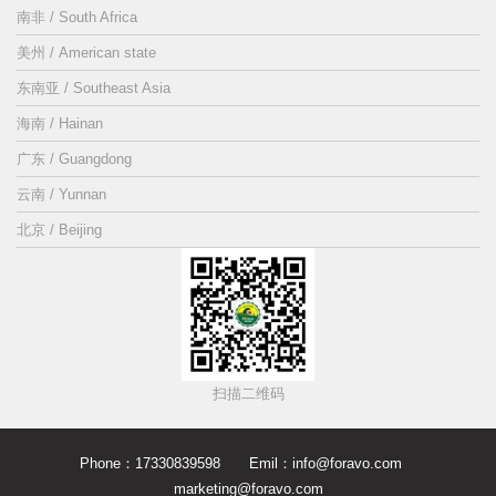
南非 / South Africa
美州 / American state
东南亚 / Southeast Asia
海南 / Hainan
广东 / Guangdong
云南 / Yunnan
北京 / Beijing
扫描二维码
Phone：17330839598 Emil：info@foravo.com
marketing@foravo.com