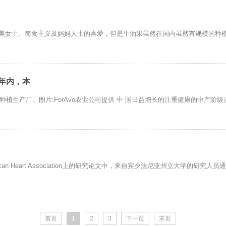
美女士、简食主义及妈妈人士的喜爱，但是牛油果虽然在国内虽然有规模的种植，
年内，本
种植生产厂。图片:ForAvo农业公司提供 中 国日益增长的注重健康的中产阶
American Heart Association上的研究论文中，来自宾夕法尼亚州立大学
首页
1
2
3
下一页
末页