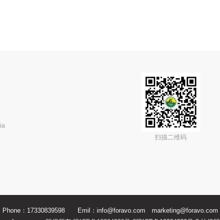
ia
扫描二维码
Phone：17330839598 Emil：info@foravo.com marketing@foravo.com