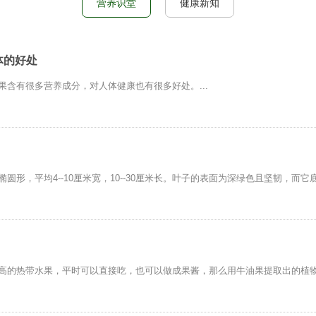
营养识堂
健康新知
体的好处
含有很多营养成分，对人体健康也有很多好处。...
形，平均4--10厘米宽，10--30厘米长。叶子的表面为深绿色且坚韧，而它
高的热带水果，平时可以直接吃，也可以做成果酱，那么用牛油果提取出的植物油