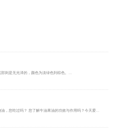
底部则是无光泽的，颜色为淡绿色到棕色。...
，您吃过吗？ 您了解牛油果油的功效与作用吗？今天爱...