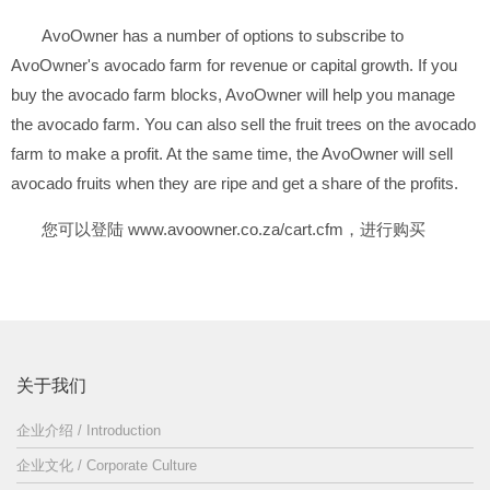
AvoOwner has a number of options to subscribe to
AvoOwner's avocado farm for revenue or capital growth. If you
buy the avocado farm blocks, AvoOwner will help you manage
the avocado farm. You can also sell the fruit trees on the avocado
farm to make a profit. At the same time, the AvoOwner will sell
avocado fruits when they are ripe and get a share of the profits.
您可以登陆
www.avoowner.co.za/cart.cfm
，进行购买
关于我们
企业介绍 / Introduction
企业文化 / Corporate Culture